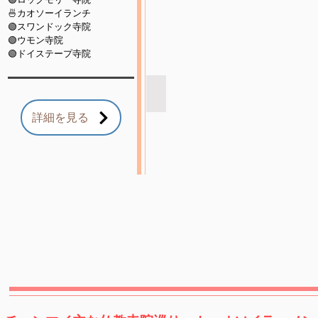
社
🍜カオソーイランチ
チ
🟢スワンドック寺院
ェ
🟢ウモン寺院
マ
🟢ドイステープ寺院
イ
に
あ
ドイステープ寺のドラゴン階段
る
RSN
ワ
詳細を見る
ト
ッ
ラ
ト
ベ
チ
ル
ェ
社
デ
チ
ィ
ェ
ル
マ
ア
イ
ン
に
寺
あ
院
る
ロ
ッ
ク