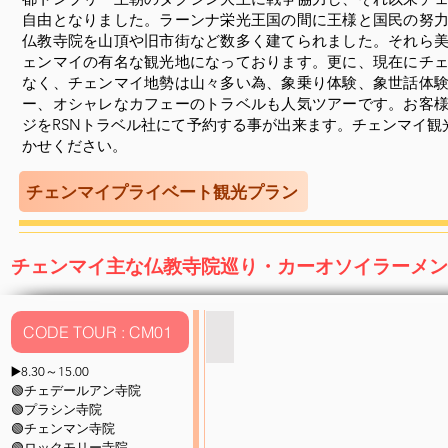
自由となりました。ラーンナ栄光王国の間に王様と国民の努
仏教寺院を山頂や旧市街など数多く建てられました。それら
ェンマイの有名な観光地になっております。更に、現在にチ
なく、チェンマイ地勢は山々多い為、象乗り体験、象世話体
ー、オシャレなカフェーのトラベルも
人気ツアーです。お客
ジを
RSNトラベル社にて
予約する事が
出来ます。
チェンマイ観
かせください。
チェンマイプライベート観光プラン
チェンマイ主な仏教寺院巡り・カーオソイラーメン
CODE TOUR : CM01
ワットチェディ ルアン
RSN
▶️
8.30～15.00
ト
🟢チェデールアン寺院
ラ
🟢プラシン寺院
ベ
🟢チェンマン寺院
ル
🟢ロックモリー寺院