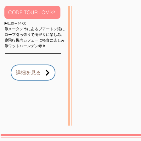
CODE TOUR : CM22
8.30～14.00
▶️
🟢メータン市にあるブアートン滝に
ロープ引っ張りで滝登りに楽しみ。
🟢飛行機内カフェーに軽食に楽しみ
🟢ワットバーンデン寺ｈ
詳細を見る