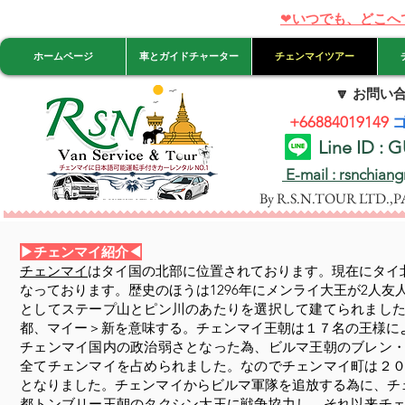
❤
いつでも、どこへ
ホームページ
車とガイドチャーター
チェンマイツアー
🔽
お問い合
+66884019149
Line ID :
E-mail : rsnchian
By R.S.N.TOUR LTD.,
▶チェンマイ紹介◀
チェンマイ
はタイ国の北部に位置されております。現在にタイ
なっております。歴史のほうは1296年にメンライ大王が2人
としてステープ山とピン川のあたりを選択して建てられまし
都、マイー＞新を意味する。チェンマイ王朝は１７名の王様によ
チェンマイ国内の政治弱さとなった為、ビルマ王朝のブレン
全てチェンマイを占められました。なのでチェンマイ町は２
となりました。チェンマイからビルマ軍隊を追放する為に、チ
都トンブリー王朝のタクシン大王に戦争協力し、それ以来チ