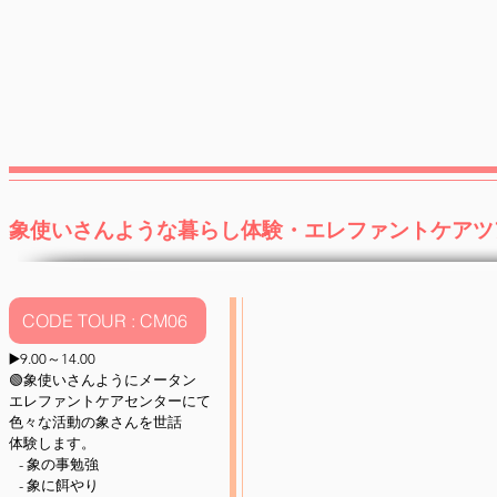
チ
作
ェ
り
マ
体
イ
験
に
セ
あ
ン
る
タ
オ
ー
シ
ャ
レ
象使いさんような暮らし体験・エレファントケアツ
な
カ
フ
ェ
CODE TOUR : CM06
ー
▶️
9.00～14.00
🟢象使いさんようにメータン
エレファントケア
センターにて
色々な活動の
象さんを
世話
体験します。
- 象の事勉強
- 象に餌やり