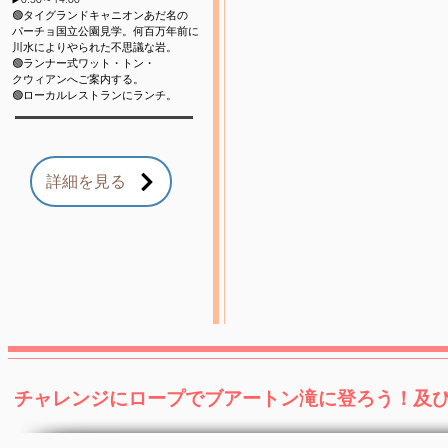
🟢タイ
グランドキャニオンあだ名の
パーチョ国立公園見学。
何百万年前に
川水によりやられた不思議な岩。
🟢ランナー式ワット・トン・
クウィアンへご案内する。
🟢ローカルレストランにランチ。
詳細を見る
チャレンジにロープでブアートン滝に登ろう！及