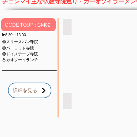
チェンマイ主な仏教寺院巡り・カーオソイラーメン
モ
リ
ー
寺
CODE TOUR : CM02
ワット・スリースパン
RSN
▶️8.30～13.00
ト
🟢スリースパン寺院
ラ
🟢パーラット寺院
ベ
🟢ドイステープ寺院
ル
🍜カオソーイランチ
社
チ
ェ
マ
イ
詳細を見る
に
あ
ワット・パーラット
る
RSN
ワ
ト
ッ
ラ
ト
ベ
ス
ル
リ
社