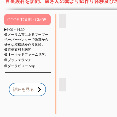
首長族村を訪問、象さんの糞より紙作り体験及び
体
験
観
光
CODE TOUR : CM05
首長族村
RSN
▶️
9.00～14.30
ト
🟢メーリム市にあるプープー
ラ
ペーパーセンターで象糞から
ベ
好きな模様紙を作り体験。
ル
🟢
​首長族村を訪問
社
🟢オーキッドファーム見学。
チ
🟢ブッフェランチ
ェ
ン
🟢ダーラピローム寺
マ
イ
に
首長族村
あ
詳細を見る
RSN
る
ト
象
ラ
糞
ベ
か
ル
ら
社
紙