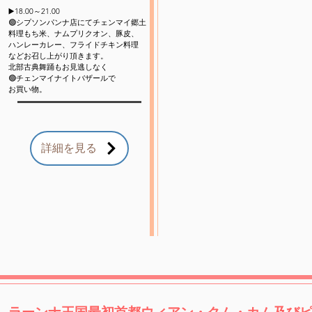
▶️18.00～21.00
🟢シプソンパンナ店にてチェンマイ郷土
料理もち米、ナムプリクオン、豚皮、
ハンレーカレー、フライドチキン料理
など
お召し上がり頂きます。
北部古典舞踊も
お見逃しなく
🟢チェンマイナイトバザールで
お買い物。
詳細を見る