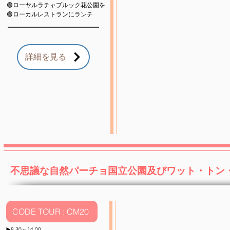
🟢ローヤル
ラチャプルック花公園を
🟢
ローカルレストランにランチ
詳細を見る
​不思議な自然パーチョ国立公園及びワット・トン
CODE TOUR : CM20
▶️8.30～14.00