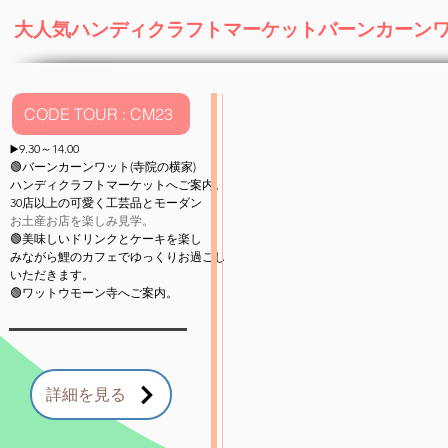
大人気ハンディクラフトマーケットバーンカーン
CODE TOUR : CM23
9.30～14.00
▶️
🟢バーンカーンワット(寺院の横家)
ハンディクラフト
マーケットへご案内。
30店以上の可愛く工芸品とモーダン
お土産お店を楽しみ見学。
🟢美味しいドリンクとケーキを楽し
みながら鯉のカフェでゆっくりお過ごし
いただきます。
🟢ワットウモーン寺へご案内。
詳細を見る