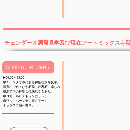
​チェンダーオ洞窟見学及び現在アートミックス寺
CODE TOUR : CM15
▶️08.00～15.00
🟢チェンダオ市にある神聖な洞窟​見学。
洞窟内で色々な形石筍、鍾乳石に楽しみ
🟢洞窟内の神聖な仏像見学もあり。
🟢ロカールレストランにランチ
🟢ワットバーンデン現在アート
ミックス寺院へ案内。