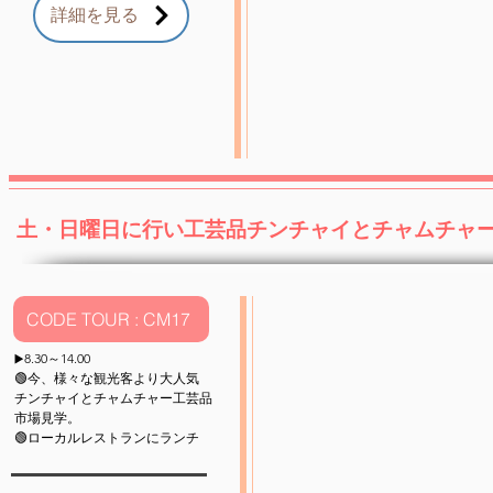
詳細を見る
土・日曜日に行い工芸品チンチャイとチャムチャ
CODE TOUR : CM17
8.30～14.00
▶️
🟢今、様々な観光客より大人気
チンチャイとチャムチャー工芸品
市場
見学。
🟢ローカルレストランにランチ