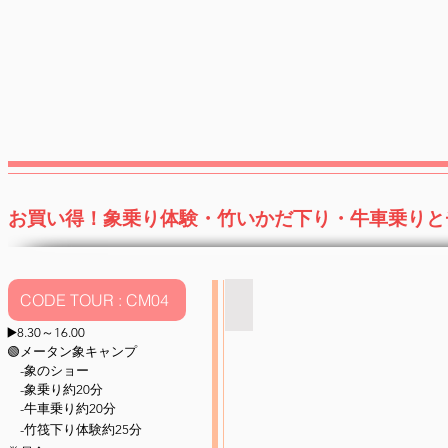
ー
チ
ス
ェ
パ
マ
ン
イ
寺
に
院
あ
る
パ
ー
ラ
ー
お買い得！象乗り体験・竹いかだ下り・牛車乗りと
ト
寺
CODE TOUR : CM04
象乗り体験
RSN
▶️
8.30～16.00
ト
🟢メータン象キャンプ
ラ
-象のショー
ベ
-象乗り約20分
ル
-牛車乗り約20分
社
-竹筏下り体験約25分
チ