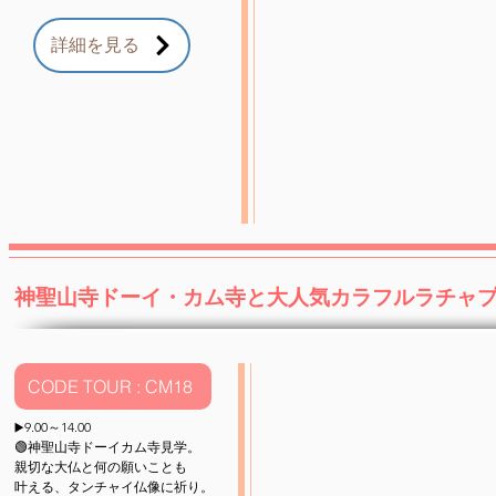
詳細を見る
神聖山寺ドーイ・カム寺と大人気カラフルラチャ
CODE TOUR : CM18
9.00～14.00
▶️
🟢神聖山寺ドーイカム寺見学。
親切な大仏と何の願いことも
叶える、​タンチャイ仏像に祈り。