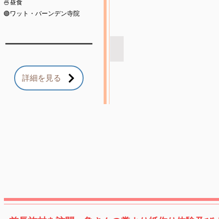
🍜昼食
ェ
ン
🟢ワット・バーンデン寺院
マ
イ
に
竹筏下り体験観光
あ
RSN
る
ト
象
詳細を見る
ラ
乗
ベ
り
ル
体
社
験
チ
ェ
ん
マ
イ
に
あ
る
竹
筏
下
り