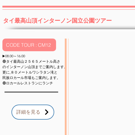
タイ最高山頂インターノン国立公園
​ツアー
CODE TOUR : CM12
08.00～16.00
▶️
🟢
タイ最高山
２５６５メートル高さ
のインター
ノン山頂までご案内します。
更に,８０メー
トル
ワシラタン滝と
民族ロカール市場
も
ご案内します。
🟢ロカールレストランにランチ
詳細を見る