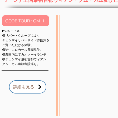
ラーンナ王国最初首都ウィアン・クム・カム及び
CODE TOUR : CM11
9.30～14.00
▶️
🟢リバー・クルーズにより
チェンマイリバーサイド雰囲気を
ご覧いただける体験。
🟢途中にロカール農園見学。
🟢農園内にてカオソーイランチ
🟢チェンマイ最初首都ウィアン・
クム・
カム遺跡寺院巡り。
詳細を見る