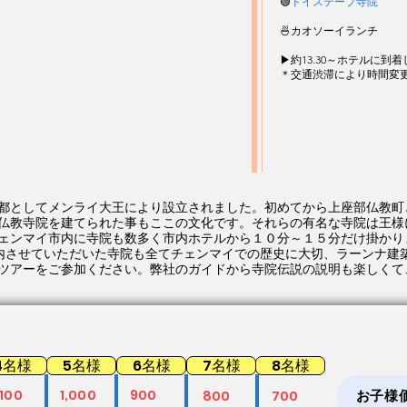
🟢
ドイステープ寺院
🍜カオソーイランチ
▶約
13.30～ホテルに到
​＊交通渋滞により時間変
都としてメンライ大王により設立されました。初めてから上座部仏教町
仏教寺院
を建てられた事もここの文化です。それらの有名な寺院は王様
ェンマイ市内に寺院も数多く市内ホテルから１０分～１５分だけ掛かり
内させていただいた寺院も全てチェンマイでの歴史に大切、ラーンナ建
ツアーをご参加ください。弊社のガイドから寺院伝説の説明も楽しくて
4名様
5名様
6名様
7名様
8名様
,100
1,000
900
お子様
800
700