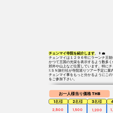
チェンマイ寺院を紹介します
。👨‍💼
チェンマイは１２９６年にラーンナ王朝
かつて王国の光栄を表示するよう数多く
郊外や山上など位置しています。特にチ
RＳＮ旅行社が寺院巡りツアー予定に案
チェンマイ事をもっと分かるようにこの
をご参加下さい。
お一人様当り価格 THB
1名様
2名様
3名様
2,800
1,500
1
1,200