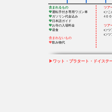
含まれるもの
ツア
💚
運転手付き
専用ワゴン車
👉
💚
ガソリン代金込み
4００バ
💚
日本語ガイド
💚
お寺の入場料金
ツア
💚
昼食
👉
👉
含まれないもの
🧡
飲み物代
▶ワット・プラタート・ドイステ