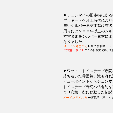
▶チェンマイの旧市街にある寺
プラヤー・ケオ
王時代により
無いシルバー素材本堂は有名
周りには２００年以上のシル
本堂ままをシルバー素材によ
なりました。
メーイン見どころ
▶金仏舎利塔・ド
ご注意下さい▶
ここの伝統​文化為、
▶ワット・ドイステープ寺院
落ち着いた雰囲気、滝も流れ
ビューポイントからチェンマ
ドイステープ寺院へ仏舎利を
まり次第、次に移動した伝説
メーイン見どころ
▶煉瓦塔・滝・ビ