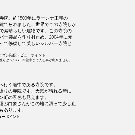
院、約1500年にラーンナ王朝の
建てられました。世界でこの寺院しか
で素晴らしい建物です。この寺院の
バー製品を作り村ため、2004年に元
って修復して美しいシルバー寺院と
ラゴン階段・ビューポイント
女性方はシルバー本堂中まで入る事が出来ません。
へ行く途中である寺院です。
通りの寺院です。天気が晴れる時に
ン町の景色も見えます。
運ぶ白象さんがこの地に滑って少し止
もあります。
ューポイント