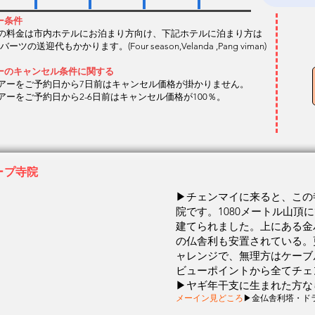
ー条件
この料金は市内ホテルにお泊まり方向け、下記ホテルに泊まり方は
ーツの送迎代もかかります。(Four season,Velanda ,Pang viman)
ーのキャンセル条件に関する
ツアーをご予約日から7日前はキャンセル価格が掛かりません。
ツアーをご予約日から2-6日前はキャンセル価格が100％。
ープ寺院
▶チェンマイに来ると、この
院です。
1080メートル山
建てられました。
​上にある
の仏舎利も安置されている。
ャレンジで、無理方はケーブ
ビューポイントから全てチェ
▶ヤギ年干支に生まれた方な
メーイン見どころ
▶金仏舎利塔・ド