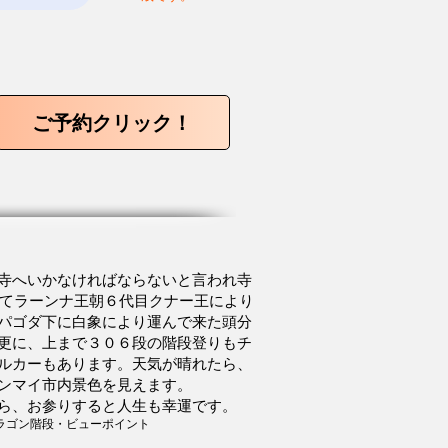
ご予約クリック！
寺へいかなければならないと言われ寺
頂にてラーンナ王朝６代目クナー王により
金パゴダ下に白象により運んで来た頭分
​​更に、上まで３０６段の階段登りもチ
ルカーもあります。天気が晴れたら、
ンマイ市内景色を見えます。
ら、お参りすると人生も幸運です。
ラゴン階段・ビューポイント