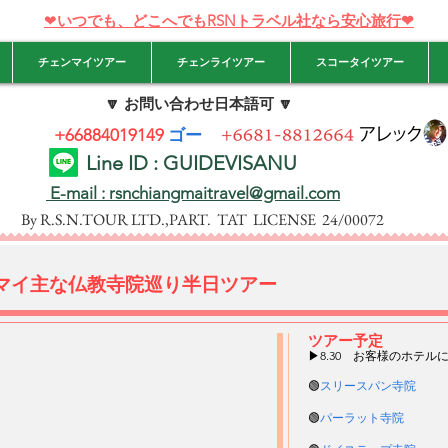
❤
いつでも、どこへでもRSNトラベル社なら安心旅行❤
チェンマイツアー
チェンライツアー
スコータイツアー
🔽
お問い合わせ日本語可 🔽
+66884019149
ゴー
Line ID : GUIDEVISANU
E-mail : rsnchiangmaitravel@gmail.com
By R.S.N.TOUR LTD.,PART. TAT LICENSE 24/00072
マイ主な仏教寺院巡り半日ツアー
ツアー予定
▶8.30 お客様のホテ
🟢
スリースパン寺院
🟢
パーラット寺院