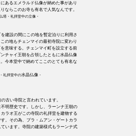
クにあるエメラルド仏像が納めた事があり
巡りならこのお寺も有名で人気なんです。
瓦仏塔・礼拝堂中の立像・
町を建設の間にこの地を暫定泊りに利用さ
、この地もチェンマイの最初寺院に変わり
町を意味する。チェンマイ町を設立する前
プンチャイ王朝を占領したともに
水晶仏像
た。今本堂中で
納めてここのとても有名な
水晶仏像
・礼拝堂中の
・
前の古い寺院と言われています。
は不明歴史です。しかし、ラーンナ王朝の
トカラオ王がこの寺院の礼拝堂を建物する
です。その為、プラ・ムアン・ゲートカラ
れています。寺院の建築様式もラーンナ式