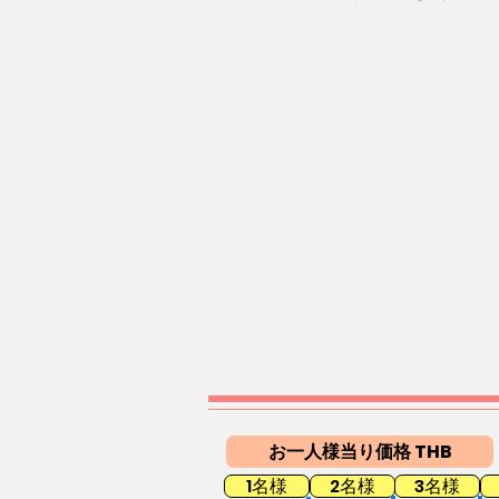
お一人様当り価格 THB
1名様
2名様
3名様