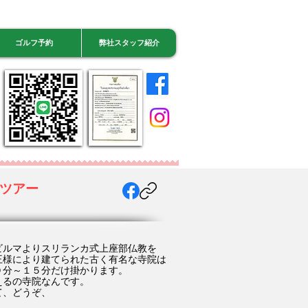
ゴルフ予約
弊社スタッフ紹介
ツアー
ビルマよりスリランカ式上座部仏教を
王様により建てられた古く有名な寺院は
０分～１５分だけ掛かります。
えるの寺院なんです。
て、どうぞ、