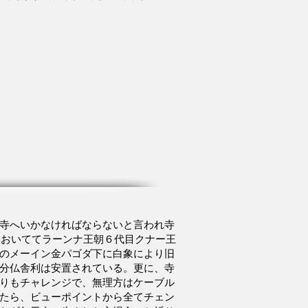
寺へいかなければならないと言われ寺
頂においててラーンナ王朝６代目クナー王
の
メーイン金パゴダ下に白象により旧
分仏舎利は安置されている。
​​更に、寺
りもチャレンジで、無理方はケーブル
たら、ビューポイントから全てチェン