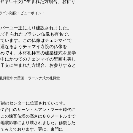
ヤギ年干支に生まれた方場合、お祈り
ラゴン階段・ビューポイント
のパーユー王により建設されました。
カにて作られたプラシン仏像も有名で、
めています。
この仏像はチェンマイで
幸運なるようチェマイ寺院の仏像を
すめです。木材
礼拝堂の​建築様式を見学
堂中にかつてのチェンマイの壁画も美し
年干支に生まれた方場合、お参りすると
礼拝堂中の壁画・ラーンナ式の礼拝堂
市街のセンターに位置されています。
の７台目のサーン・ムアン・マー王時代に
らこの煉瓦仏塔の高さは８０メートルまで
の地震影響により壊されました。修復した
ってみえております。更に、東門に