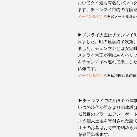
おいてタイ最も有名なバンコ
ます。チェンマイ市内の寺院
メーイン見どころ
▶60メートル煉
▶
メンライ大王はチェンマイ
れました。町の建設終了次第
ました。チェンマンとは安定
​メンライ大王が南にあるハリ
をチェンマイへ連れて来まし
​仏像です。
メーイン見どころ
▶仏塔囲む象の像
▶
チェンマイでの約５００年
いつの時代か誰かよりの建設
12代目の
プラ・ムアン・ゲー
よう個人
土地を寄付された話
オ王の
​お墓はお寺中で納めら
を
参照出来ます。