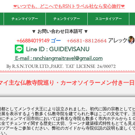
❤
いつでも、どこへでもRSNトラベル社なら安心旅行❤
チェンマイツアー
チェンライツアー
スコータイツアー
🔽
お問い合わせ日本語可 🔽
+66884019149
ゴー
Line ID : GUIDEVISANU
E-mail : rsnchiangmaitravel@gmail.com
By R.S.N.TOUR LTD.,PART. TAT LICENSE 24/00072
マイ主な仏教寺院巡り・カーオソイラーメン付き一日
朝都としてメンライ大王により設立されました。初代に国の宗教として
発展を表示するよう数多く仏教寺院を建てられた事はここの文化です。
特にチェンマイ旧市街においては有名な寺院も数多く市内ホテルから１
は全てチェンマイ関する歴史に大切、ラーンナ建築様式特性もとても見
のツアーをご参加ください。弊社のガイドから寺院伝説の説明も楽しく
さい。