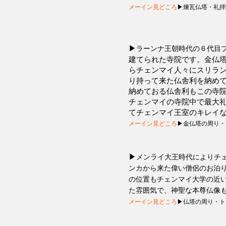
メーイン見どころ
▶煉瓦仏塔・礼拝
▶
ラーンナ王朝時代の６代目
建てられた寺院です。金仏
らチェンマイ人々にスリラ
り持って来た仏舎利を納め
納めておる仏舎利もこの寺
チェンマイの寺院中で最大
てチェンマイ王室のキレイ
メーイン見どころ
▶金仏塔の周り・
▶
メンライ大王時代によりチ
ンカから来た偉い僧侶のお泊
の位置もチェンマイ大学の近
た雰囲気で、神聖な本尊仏像
メーイン見どころ
▶仏塔の周り・ト