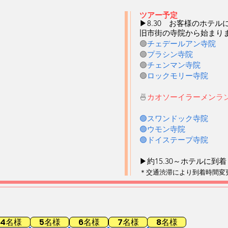
ツアー予定
▶8.30 お客様のホテ
旧市街の寺院から始まり
🟢
チェデールアン寺院
🟢
プラシン寺院
​🟢
チェンマン寺院
🟢
ロックモリー寺院
🍜
カオソーイラーメン
ラ
🟢スワンドック寺院
🟢ウモン寺院
🟢ドイステープ寺院
▶約15.30～ホテルに到
＊交通渋滞により到着時間変
4名様
5名様
6名様
7名様
8名様