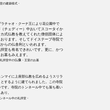
堂の建築様式
・
プラチャオ・クーナ王により花公園中で
塔（チェディー）中おいてスコータイか
ンカ式仏教を教えてくれた僧侶団体によ
ております。そしてドイステープ寺院で
院からの仏舎利といわれます。
礼拝堂も有名できれいです。更に、かつ
なお墓もみえます。
仏像
礼拝堂中の
・王室のお墓
ェンマイに上座部仏教を広めるようスリラ
りとする
ように建てられました。この寺院
いです。
寺院のトンネール中でも落ち着い
もあり。
ンネール中の礼拝堂
・