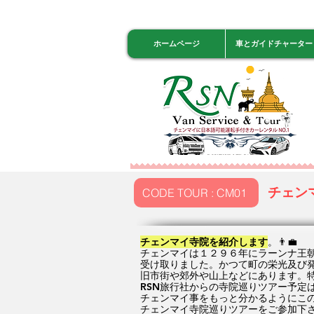
ホームページ
車とガイドチャーター
チェン
CODE TOUR : CM01
チェンマイ寺院を紹介します
。👨‍💼
チェンマイは１２９６年にラーンナ王
受け取りました。かつて町の栄光及び
旧市街や郊外や山上などにあります。
RSN旅行社からの寺院巡りツアー予定
チェンマイ事をもっと分かるようにこ
チェンマイ寺院巡りツアーをご参加下