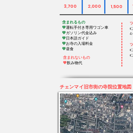
3,700
2,000
1,500
含まれるもの
💚
運転手付き
専用ワゴン車
💚
ガソリン代金込み
4
💚
日本語ガイド
💚
お寺の入場料金
💚
昼食
含まれないもの
🧡
飲み物代
チェンマイ旧市街の寺院位置地図