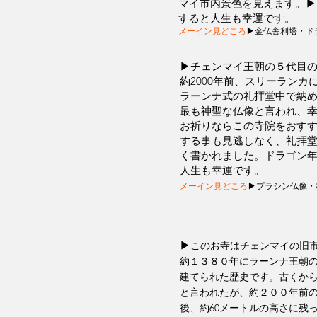
マイ市内景色を見えます。
▶
すると人生も幸運です。
メーイン見どころ
▶金仏舎利塔・ド
▶チェンマイ王朝の５代目
約2000年前、スリーラン
ラーンナ式の礼拝堂中で納
最も神聖な仏像と言われ、
お祈りならこの寺院をおす
する事も
見逃しなく、礼拝
く書かれ
ました。
ドラゴン
人生も幸運です。
メーイン見どころ
▶プラシン仏像・
▶
このお寺はチェンマイの旧
約１３８０年にラーンナ王朝
建てられた歴史です。古くか
と言われたが、約２００年前
後、約60メートルの高さに残