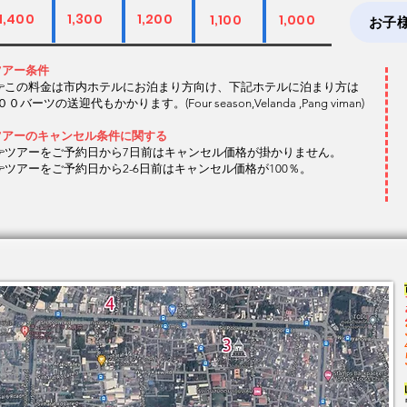
1,400
1,300
1,200
1,100
1,000
お子
ツアー条件
👉この料金は市内ホテルにお泊まり方向け、下記ホテルに泊まり方は
００バーツの送迎代もかかります。(Four season,Velanda ,Pang viman)
ツアーのキャンセル条件に関する
👉ツアーをご予約日から7日前はキャンセル価格が掛かりません。
👉ツアーをご予約日から2-6日前はキャンセル価格が100％。