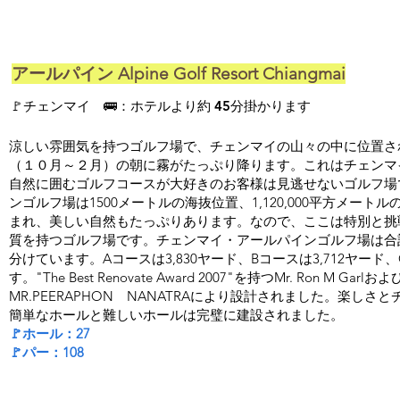
アールパイン Alpine Golf Resort Chiangmai
​🚩チェンマイ 🚌：ホテルより約 45分掛かります
涼しい雰囲気を持つゴルフ場で、チェンマイの山々の中に位置さ
（１０月～２月）の朝に霧がたっぷり降ります。これはチェンマ
自然に囲むゴルフコースが大好きのお客様は見逃せないゴルフ場
ンゴルフ場は1500メートルの海抜位置、1,120,000平方メー
まれ、美しい自然もたっぷりあります。なので、ここは特別と挑
質を持つゴルフ場です。チェンマイ・アールパインゴルフ場は合計
分けています。Aコースは3,830ヤード、Bコースは3,712ヤード、
す。"The Best Renovate Award 2007"を持つMr. Ron M
MR.PEERAPHON NANATRAにより設計されました。楽し
簡単なホールと難しいホールは完璧に建設されました。
🚩ホール：27
🚩パー：108