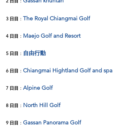
Gassan khuntan
​2 日目
：
The Royal Chiangmai Golf
3 日目
：
Maejo Golf and Resort
4 日目
：
自由行動
5 日目
：
Chiangmai Hightland Golf and spa
6 日目
：
Alpine Golf
7 日目
：
North Hill Golf
8 日目
：
Gassan Panorama Golf
9 日目
：