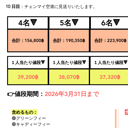
10 日目
：
チェンマイ空港に見送りいたします。
4名🔻
5名🔻
6名🔻
合計：156,800฿
合計：190,350฿
合計：223,900฿
１人当たり値段🔻
１人当たり値段🔻
１人当たり値段🔻
39,200฿
38,070฿
37,320฿
👉値段期間：
2026年3月31日まで
含めるもの：
🟢グリーンフィー

🟢キャディーフィー
