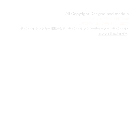
All Copyright Designd and made 
​​このウェブサイトはR
日本語の間違いがあれば、​誠に
​チェンマイ レンタカー 運転手付き、
チェンマイ タクシーチャーター、
チェンマイ
ェンマイ日本語旅行社