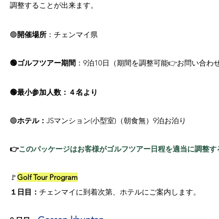
調整することが出来ます。
🟢
開催場所
：チェンマイ県
🟢ゴルフツアー期間
：9泊10日（期間を調整可能👉お問い合わ
🟢最小参加人数：４名より
🟢
ホテル：
JSマンション(小型室)（朝食無）9泊お泊り
👉
このパッケージはお客様がゴルフツアー日程を適当に調整す
🚩
Golf Tour Program
​１日目：
チェンマイに到着次第、ホテルにご案内します。