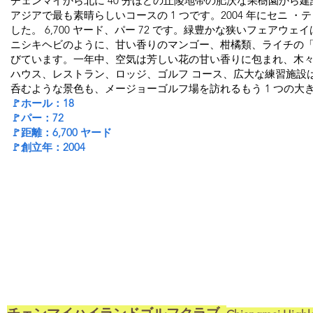
チェンマイから北に 40 分ほどの丘陵地帯の肥沃な果樹園から
アジアで最も素晴らしいコースの 1 つです。2004 年にセニ 
した。 6,700 ヤード、パー 72 です。緑豊かな狭いフェアウ
ニシキヘビのように、甘い香りのマンゴー、柑橘類、ライチの
びています。一年中、空気は芳しい花の甘い香りに包まれ、木
ハウス、レストラン、ロッジ、ゴルフ コース、広大な練習施設
呑むような景色も、メージョーゴルフ場を訪れるもう 1 つの大
🚩ホール：18
🚩パー：72
🚩距離：6,700 ヤード
🚩創立年：2004