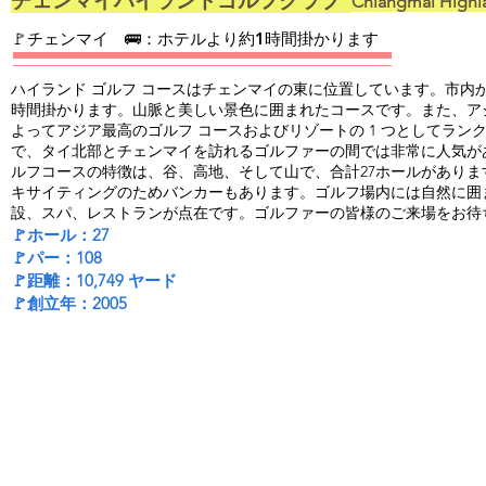
​チェンマイハイランドゴルフクラブ
Chiangmai Highl
​🚩チェンマイ 🚌：ホテルより約1時間掛かります
ハイランド ゴルフ コースはチェンマイの東に位置しています。市内か
時間掛かります。
山脈と美しい景色に囲まれたコースです。また、アジ
よってアジア最高のゴルフ コースおよびリゾートの 1 つとしてラン
で、タイ北部とチェンマイを訪れるゴルファーの間では非常に人気が
ルフコースの特徴は、谷、高地、
そして山で、合計27ホールがあり
キサイティングのためバンカーもあります。
ゴルフ場内には自然に囲
設、スパ、レストランが点在です。ゴルファーの皆様のご来場を
お待
🚩ホール：27
🚩パー：108
🚩距離：10,749 ヤード
🚩創立年：2005