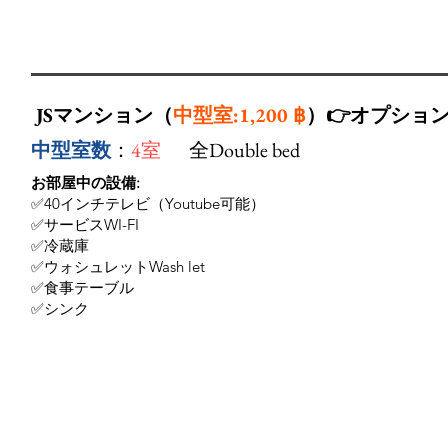
JSマンション（
中型室:1,200 ฿
）👉オプショ
中型室数
：
4室
全Double bed
お部屋中の設備:
✅40インチテレビ（Youtube可能）
✅サービスWI-FI
✅冷蔵庫
✅ウォシュレットWash let
✅食事テーブル
✅シンク