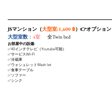
JSマンション（
大型室:1,600 ฿
）👉オプション
大型室数
：
4室
全Twin bed
お部屋中の設備:
✅40インチテレビ（Youtube可能）
✅サービスWI-FI
✅冷蔵庫
✅ウォシュレットWash let
✅食事テーブル
✅ソファー
✅シンク