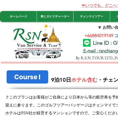
❤
いつでも、どこへ
ホームページ
車とガイドチャーター
チェンマイツアー
🔽
お問い合
+66884019149
Line ID :
E-mail : rsnchian
By R.S.N.TOUR LTD.,
Course I
9泊10日
ホテル含む
・チェ
🚩このプランはお客様がご自身により日本から等の航空券を予
迎えに参ります。
このゴルフツアーパッゲージはチェンマイで
ホテルはRSN社が経営するマンションですので、ご安心くださ