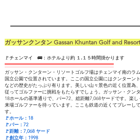
ガッサンクンタン Gassan Khuntan Golf and Resor
​🚩チェンマイ 🚌：ホテルより約 １.１５時間掛かります
ガッサン・クンターン・リソートゴルフ場はチェンマイ南のラ
国立公園で位置されています。ここの国立公園にはクンターン
などの歴史がたっぷり有ります。美しい山々景色の近く位置為
従ってゴルファーに挑戦をもたらすでしょう。ガッサン・クン
18ホールの基準通りで、パー72、総距離7,068ヤードです。楽
来場ゴルファーを待っています。ここも鉄道の近くてプレーし
す。
🚩ホール：18
🚩パー：72
🚩距離：7,068 ヤード
🚩創立年：1998