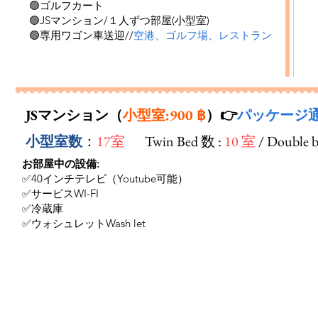
🟢ゴルフカート

🟢
JSマンション/１人ずつ部屋
(
小型室)

🟢専用ワゴン車送迎//
空港、ゴルフ場、レストラン
JSマンション（
小型室:900 ฿
）👉
パッケージ
小型室数
：
17室
Twin Bed 数 :
10 室
/ Double 
お部屋中の設備:
✅40インチテレビ（Youtube可能）
✅サービスWI-FI
✅冷蔵庫
✅ウォシュレットWash let