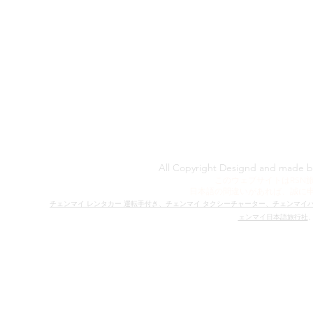
All Copyright Designd and made 
​​このウェブサイトはR
日本語の間違いがあれば、​誠に
​チェンマイ レンタカー 運転手付き、
チェンマイ タクシーチャーター、
チェンマイ
ェンマイ日本語旅行社