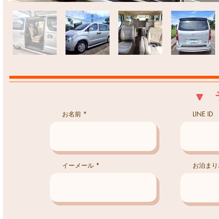
🔽
お名前
LINE ID
イーメール
お泊まり