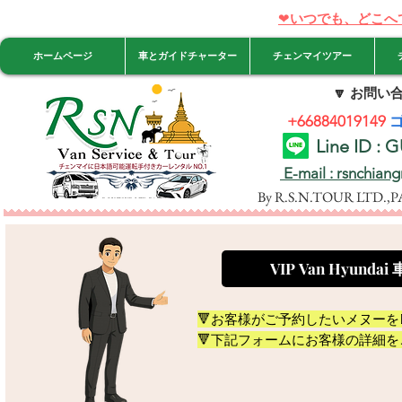
❤
いつでも、どこへ
ホームページ
車とガイドチャーター
チェンマイツアー
🔽
お問い合
+66884019149
Line ID :
E-mail : rsnchian
By R.S.N.TOUR LTD.,
VIP Van Hyu
🔻
お客様がご予約したいメヌーを
🔻
下記フォームにお客様の詳細を