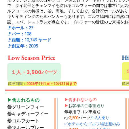
よってアジア最高のゴルフ コースおよびリゾートの 1 つとしてラ
で、タイ北部とチェンマイを訪れるゴルファーの間では非常に人気
ルフコースの特徴は、谷、高地、
そして山で、合計27ホールがあ
キサイティングのためバンカーもあります。
ゴルフ場内には自然に
設、スパ、レストランが点在です。ゴルファーの皆様のご来場を
お
🚩ホール：27
🚩パー：108
🚩距離：10,749 ヤード
🚩創立年：2005
Low Season Price
Hi
１人・3,500バーツ
値段期間：
2026年4月1日～10月31日まで
値
▶含まれないもの
▶含まれるもの
▶
お客様のご希望通り
🟢グリーンフィー
🔵専用ワゴン車送迎
🟢キャディーフイー
👉
2,500
バーツ
/1-8人乗り
🟢ゴルフカート
✅ホテルからゴルフ場送迎のみ
🟢18ホールプレー