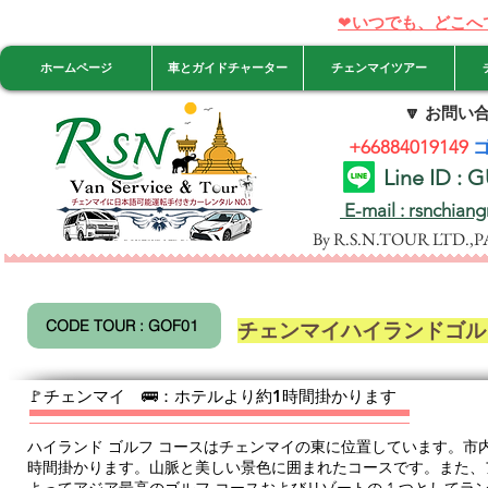
❤
いつでも、どこへ
ホームページ
車とガイドチャーター
チェンマイツアー
🔽
お問い合
+66884019149
Line ID :
E-mail : rsnchian
By R.S.N.TOUR LTD.,
CODE TOUR : GOF01
​チェンマイハイランドゴ
​🚩チェンマイ 🚌：ホテルより約1時間掛かります
ハイランド ゴルフ コースはチェンマイの東に位置しています。市内
時間掛かります。
山脈と美しい景色に囲まれたコースです。また、ア