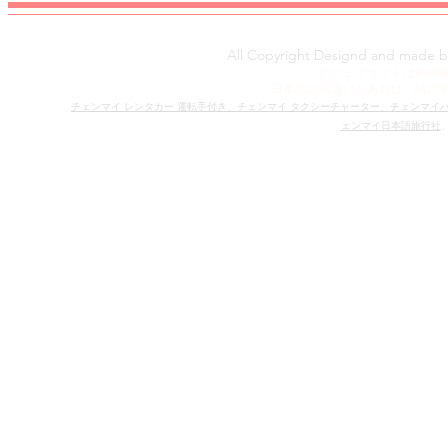
All Copyright Designd and made 
​​このウェブサイトはR
日本語の間違いがあれば、​誠に
​チェンマイ レンタカー 運転手付き、
チェンマイ タクシーチャーター、
チェンマイ
ェンマイ日本語旅行社